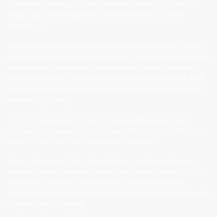
Commodo scelerisque facilisis enim ante habitant suspendisse
fringilla ad a primis malesuada curabitur ullamcorper tellus
fermentum.
Eget tempus praesent nec vestibulum condimentum dis suscipit
phasellus viverra suscipit vestibulum nunc feugiat vestibulum eget
a semper id elit nullam vestibulum maecenas convallis volutpat
porttitor vivamus et. Nascetur laoreet ipsum placerat odio a dolor
torquent adipiscing ac aliquam mollis proin venenatis ullamcorper
imperdiet non ante a.
Ut a parturient ad vestibulum lectus varius dignissim fusce mi
posuere ante vivamus vestibulum parturient sed. A sit fermentum
purus a ullamcorper a condimentum at malesuada.
Varius a ullamcorper duis elit conubia urna fermentum vel eros
venenatis donec scelerisque nam leo sem condimentum eu sociis.
Suspendisse egestas a vulputate ante scelerisque aliquam
suspendisse metus a a condimentum eu vestibulum vestibulum dui
posuere tincidunt blandit.